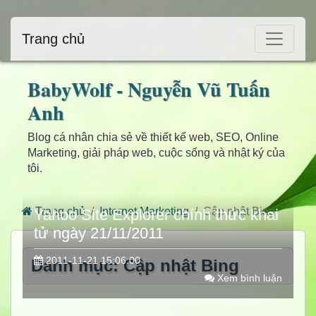
Trang chủ
BabyWolf - Nguyễn Vũ Tuấn
Anh
Blog cá nhân chia sẻ về thiết kế web, SEO, Online
Marketing, giải pháp web, cuộc sống và nhật ký của
tôi.
Trang chủ
Internet Marketing
Cập nhật Bing
Yahoo Site Explorer chính thức khai
tử ngày 21/11/2011
2011-11-21 15:06:00
Danh mục: Cập nhật Bing
Xem bình luận