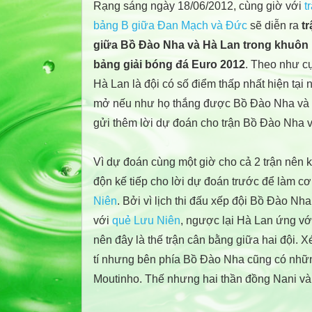
Rạng sáng ngày 18/06/2012, cùng giờ với
t
bảng B giữa Đan Mạch và Đức
sẽ diễn ra
t
giữa Bồ Đào Nha và Hà Lan trong khuôn
bảng giải bóng đá Euro 2012
. Theo như cụ
Hà Lan là đội có số điểm thấp nhất hiện tại
mở nếu như họ thắng được Bồ Đào Nha và có 
gửi thêm lời dự đoán cho trận Bồ Đào Nha 
Vì dự đoán cùng một giờ cho cả 2 trận nên k
độn kế tiếp cho lời dự đoán trước để làm cơ
Niên
. Bởi vì lịch thi đấu xếp đội Bồ Đào N
với
quẻ Lưu Niên
, ngược lại Hà Lan ứng v
nên đây là thế trận cân bằng giữa hai đội. 
tí nhưng bên phía Bồ Đào Nha cũng có nhữn
Moutinho. Thế nhưng hai thần đồng Nani và