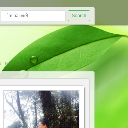
Search
a - Hà Lan