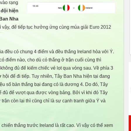
 vào rạng
 đội hiện
 Ban Nha
Vì vậy, để tiếp tục hưởng ứng cùng mùa giải Euro 2012
a đều có chung 4 điểm và đều thắng Ireland hòa với Ý.
 có điểm nào, cho dù có thắng ở trận cuối cùng thì
 không đủ để kiếm chiếc vé lọt qua vòng sau. Về phía 3
 hội để đi tiếp. Tuy nhiên, Tây Ban Nha hiện tại đang
iệu số bàn thắng bại đang có là dương 4. Do đó, Tây
ể đủ để vượt qua được vòng bảng. Bởi vì khi đó Tây
rận còn lại thì cũng chỉ là sự cạnh tranh giữa Ý và
 chiến thắng trước Ireland là rất cao. Vì vậy có thể xem