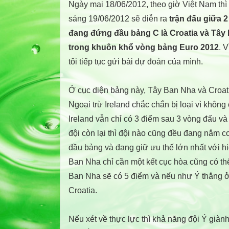
Ngày mai 18/06/2012, theo giờ Việt Nam thì
sáng 19/06/2012 sẽ diễn ra
trận đấu giữa 2
đang đứng đầu bảng C là Croatia và Tây
trong khuôn khổ vòng bảng Euro 2012
. 
tôi tiếp tục gửi bài dự đoán của mình.
Ở cục diện bảng này, Tây Ban Nha và Croati
Ngoại trừ Ireland chắc chắn bị loại vì không
Ireland vẫn chỉ có 3 điểm sau 3 vòng đấu và
đội còn lại thì đội nào cũng đều đang nắm cơ
đầu bảng và đang giữ ưu thế lớn nhất với h
Ban Nha chỉ cần một kết cục hòa cũng có th
Ban Nha sẽ có 5 điểm và nếu như Ý thắng ở t
Croatia.
Nếu xét về thực lực thì khả năng đội Ý giành