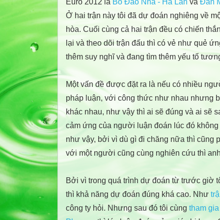
Euro 2012 là
Bồ Đào Nha - Hà Lan
và
Đan 
Ở hai trận này tôi đã dự đoán nghiêng về mộ
hòa. Cuối cùng cả hai trận đều có chiến th
lại và theo dõi trận đấu thì có vẻ như quẻ ứn
thêm suy nghĩ và đang tìm thêm yếu tố tươn
Một vấn đề được đặt ra là nếu có nhiều ng
pháp luận, với công thức như nhau nhưng bố
khác nhau, như vậy thì ai sẽ đúng và ai sẽ 
cảm ứng của người luận đoán lúc đó không đ
như vậy, bởi vì dù gì đi chăng nữa thì cũng 
với một người cũng cùng nghiên cứu thì anh 
Bởi vì trong quá trình dự đoán từ trước giờ 
thì khả năng dự đoán đúng khá cao. Như
tr
công ty hỏi. Nhưng sau đó tôi cùng
tham gia