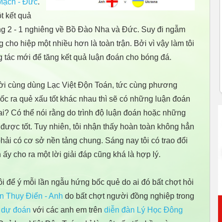
Mạch - Đức
.
t kết quả
ắng 2 - 1 nghiêng về Bồ Đào Nha và Đức. Suy đi ngẫm
g cho hiệp một nhiều hơn là toàn trận. Bởi vì vậy làm tôi
g tác mới để tăng kết quả luận đoán cho bóng đá.
ười cùng dùng Lạc Việt Độn Toán, tức cùng phương
c ra quẻ xấu tốt khác nhau thì sẽ có những luận đoán
sai? Có thể nói rằng do trình độ luận đoán hoặc những
ược tốt. Tuy nhiên, tôi nhận thấy hoàn toàn không hẳn
phải có cơ sở nền tảng chung. Sáng nay tôi có trao đổi
ấy cho ra một lời giải đáp cũng khá là hợp lý.
tôi để ý mỗi lần ngẫu hứng bốc quẻ do ai đó bất chợt hỏi
ận Thụy Điển - Anh
do bất chợt người đồng nghiệp trong
 dự đoán
với các anh em trên
diễn đàn Lý Học Đông